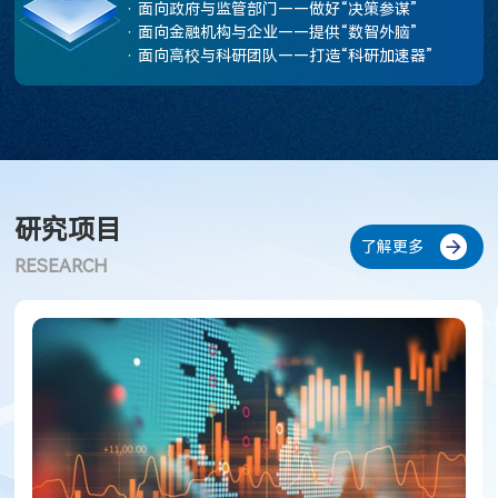
· 面向政府与监管部门——做好“决策参谋”

林华珍
· 面向金融机构与企业——提供“数智外脑”

· 面向高校与科研团队——打造“科研加速器”
西南财经大学首席教授
常晋源
西南财经大学特聘教授
研究项目
刘贵松
了解更多
西南财经大学计算机与人工智能学院院长、教授
RESEARCH
郭建军
西南财经大学统计与数据科学学院院长、教授