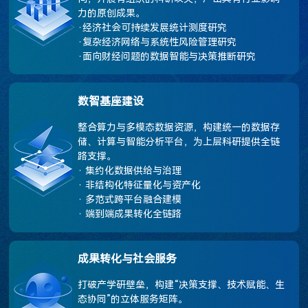
力的原创成果。

李金昌
·经济社会可持续发展统计测度研究

浙江财经大学原党委书记、教授
·复杂经济网络与系统性风险管理研究

·面向财经问题的数据智能与决策推断研究
黄国明
四川省大数据中心总工程师
数智基座建设
整合算力与多模态数据资源，构建统一的数据存
江 海
储、计算与智能分析平台，为上层科研提供全链
路支撑。

新网银行党委书记、副董事长、行长
· 集约化数据供给与治理

· 非结构化特征量化与资产化

· 多范式跨平台融合建模

郑 宇
· 端到端成果转化全链路
京东集团副总裁、首席数据科学家
成果转化与社会服务
史代敏
西南财经大学原副校长、教授
打破产学研壁垒，构建“决策支撑、技术赋能、生
态协同”的立体服务矩阵。
