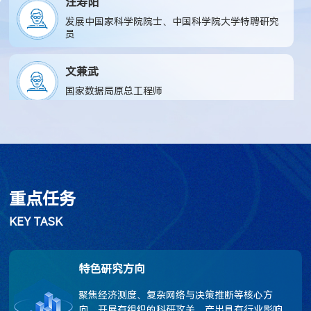
汪寿阳
发展中国家科学院院士、中国科学院大学特聘研究
员
文兼武
国家数据局原总工程师
肖红叶
天津财经大学教授
洪永淼
重点任务
世界计量经济学会会士、中国科学院大学经济与管
KEY TASK
理学院院长、教授
曾 勇
特色研究方向
电子科技大学原校长、教授
​聚焦经济测度、复杂网络与决策推断等核心方
向，开展有组织的科研攻关，产出具有行业影响