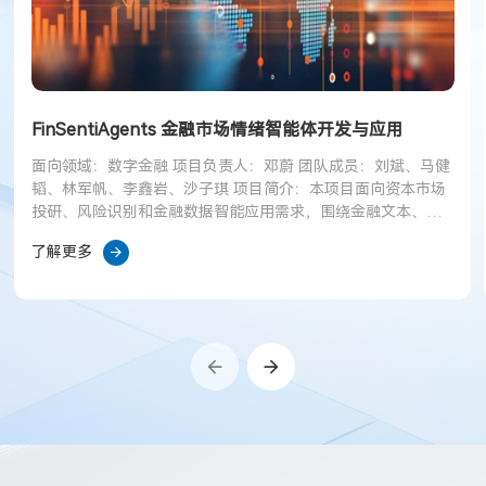
FinSentiAgents 金融市场情绪智能体开发与应用
面向领域：数字金融 项目负责人：邓蔚 团队成员：刘斌、马健
韬、林军帆、李鑫岩、沙子琪 项目简介：本项目面向资本市场
投研、风险识别和金融数据智能应用需求，围绕金融文本、市
场信息和产业链关系开展金融情绪识别、情绪指数构建、情绪
了解更多
传导分析和多智能体协同研究，探索形成可用于投研辅助和风
险监测的金融情绪智能分析能力。 关键词：金融情绪；情绪指
数；量化因子；产业链传导；多智能体